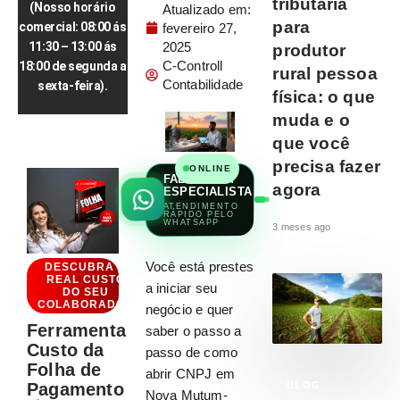
tributária
(Nosso horário
Atualizado em:
para
comercial: 08:00 ás
fevereiro 27,
2025
11:30 – 13:00 ás
produtor
C-Controll
18:00 de segunda a
rural pessoa
Contabilidade
sexta-feira).
física: o que
muda e o
que você
precisa fazer
ONLINE
FALAR COM
agora
ESPECIALISTA
ATENDIMENTO
RÁPIDO PELO
WHATSAPP
3 meses ago
Você está prestes
DESCUBRA O
REAL CUSTO
a iniciar seu
DO SEU
COLABORADOR
negócio e quer
Ferramenta
saber o passo a
Custo da
passo de como
Folha de
abrir CNPJ em
Pagamento
BLOG
Nova Mutum-