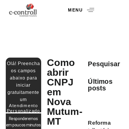
MENU
Como
Pesquisar
Olá! Preencha
abrir
os campos
abaixo para
CNPJ
Últimos
iniciar
posts
em
gratuitamente
CONTABILIDADE
Nova
um
PARA
PRODUTOR
Atendimento
Mutum-
RURAL
Personalizado
MT
Responderemos
Reforma
em poucos minutos