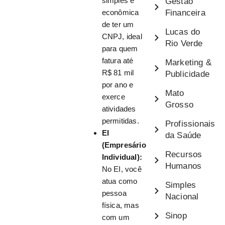
simples e
Gestão
econômica
Financeira
de ter um
Lucas do
CNPJ, ideal
Rio Verde
para quem
fatura até
Marketing &
R$ 81 mil
Publicidade
por ano e
Mato
exerce
Grosso
atividades
permitidas.
Profissionais
EI
da Saúde
(Empresário
Recursos
Individual):
Humanos
No EI, você
atua como
Simples
pessoa
Nacional
física, mas
Sinop
com um