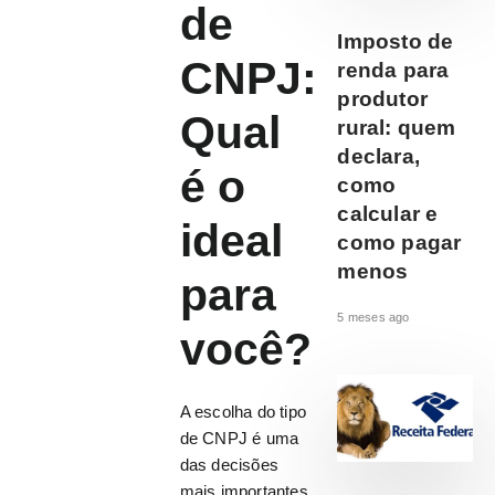
de
Imposto de
CNPJ:
renda para
produtor
Qual
rural: quem
declara,
é o
como
calcular e
ideal
como pagar
menos
para
5 meses ago
você?
A escolha do tipo
de CNPJ é uma
das decisões
mais importantes