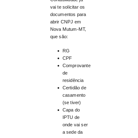
vai te solicitar os
documentos para
abrir CNPJ em
Nova Mutum-MT,
que são:
RG
CPF
Comprovante
de
residência
Certidão de
casamento
(se tiver)
Capa do
IPTU de
onde vai ser
a sede da