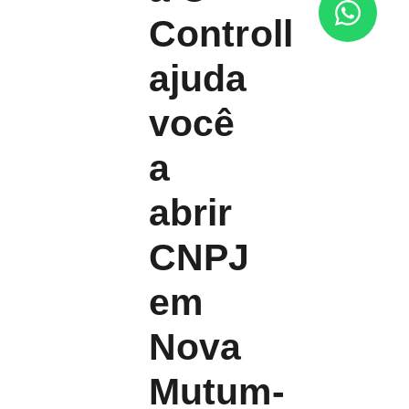
Controll
ajuda
você
a
abrir
CNPJ
em
Nova
Mutum-