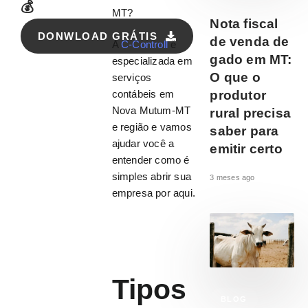
💰
MT?
Nota fiscal
DONWLOAD GRÁTIS
de venda de
A
C-Controll
é
gado em MT:
especializada em
O que o
serviços
produtor
contábeis em
Nova Mutum-MT
rural precisa
e região e vamos
saber para
ajudar você a
emitir certo
entender como é
simples abrir sua
3 meses ago
empresa por aqui.
Tipos
BLOG