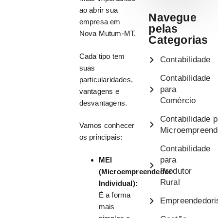
ao abrir sua
Navegue
empresa em
pelas
Nova Mutum-MT.
Categorias
Cada tipo tem
Contabilidade
suas
Contabilidade
particularidades,
para
vantagens e
Comércio
desvantagens.
Contabilidade p
Vamos conhecer
Microempreend
os principais:
Contabilidade
para
MEI
Produtor
(Microempreendedor
Rural
Individual):
É a forma
Empreendedor
mais