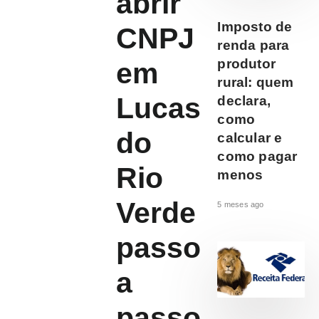
abrir
Imposto de
CNPJ
renda para
produtor
em
rural: quem
Lucas
declara,
como
do
calcular e
como pagar
Rio
menos
Verde
5 meses ago
passo
a
passo