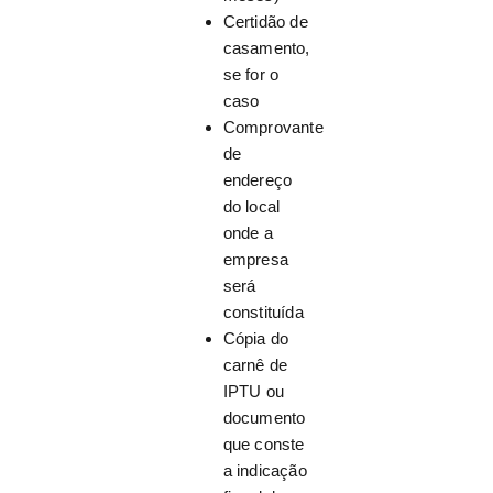
Certidão de
casamento,
se for o
caso
Comprovante
de
endereço
do local
onde a
empresa
será
constituída
Cópia do
carnê de
IPTU ou
documento
que conste
a indicação