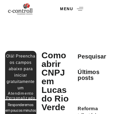
MENU
Como
Pesquisar
Olá! Preencha
abrir
os campos
abaixo para
CNPJ
Últimos
iniciar
posts
em
gratuitamente
CONTABILIDADE
Lucas
um
PARA
PRODUTOR
Atendimento
do Rio
RURAL
Personalizado
Verde
Responderemos
Reforma
em poucos minutos