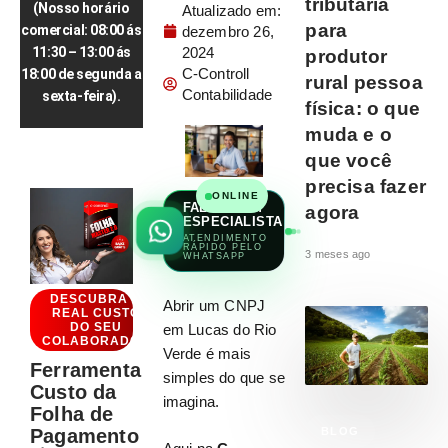
tributária
(Nosso horário
Atualizado em:
para
comercial: 08:00 ás
dezembro 26,
2024
11:30 – 13:00 ás
produtor
C-Controll
18:00 de segunda a
rural pessoa
Contabilidade
sexta-feira).
física: o que
muda e o
que você
precisa fazer
ONLINE
FALAR COM
agora
ESPECIALISTA
ATENDIMENTO
RÁPIDO PELO
3 meses ago
WHATSAPP
DESCUBRA O
Abrir um CNPJ
REAL CUSTO
DO SEU
em Lucas do Rio
COLABORADOR
Verde é mais
Ferramenta
simples do que se
Custo da
imagina.
Folha de
Pagamento
BLOG