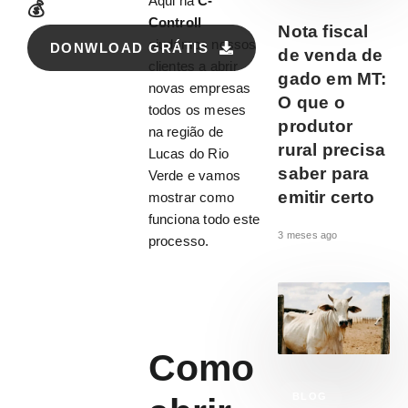
Aqui na
C-
💰
Controll
Nota fiscal
ajudamos nossos
DONWLOAD GRÁTIS
de venda de
clientes a abrir
gado em MT:
novas empresas
O que o
todos os meses
produtor
na região de
rural precisa
Lucas do Rio
saber para
Verde e vamos
emitir certo
mostrar como
funciona todo este
3 meses ago
processo.
Como
BLOG