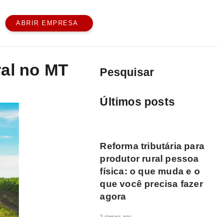
ABRIR EMPRESA
ral no MT
Pesquisar
Últimos posts
CONTABILIDADE PARA
PRODUTOR RURAL
Reforma tributária para
produtor rural pessoa
física: o que muda e o
que você precisa fazer
agora
3 meses ago