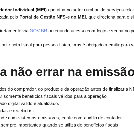
edor Individual (MEI)
que atua no setor rural ou de serviços rel
lizada pelo
Portal de Gestão NFS-e do MEI
, que direciona para o 
diretamente via
GOV.BR
ou criando acesso com login e senha no po
itir nota fiscal para pessoa física, mas é obrigado a emitir para
.
a não errar na emissã
os do comprador, do produto e da operação antes de finalizar a N
zar somente benefícios fiscais válidos para a operação.
do digital válido e atualizado.
idas e recebidas.
idade com sistemas emissores, conte com auxílio de contador.
 sempre importantes quando se utiliza de benefícios fiscais.