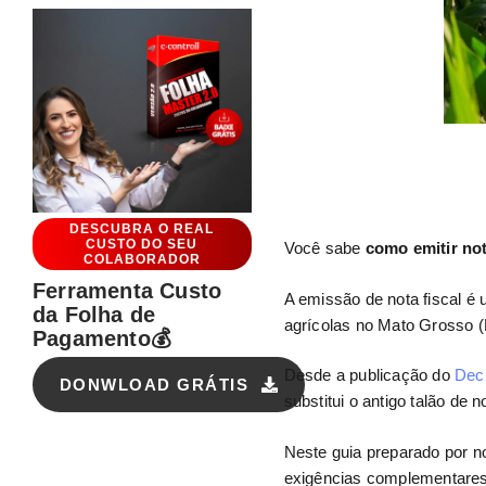
DESCUBRA O REAL
CUSTO DO SEU
Você sabe
como emitir not
COLABORADOR
Ferramenta Custo
A emissão de nota fiscal é 
da Folha de
agrícolas no Mato Grosso 
Pagamento💰
Desde a publicação do
Dec
DONWLOAD GRÁTIS
substitui o antigo talão de 
Neste guia preparado por 
exigências complementares