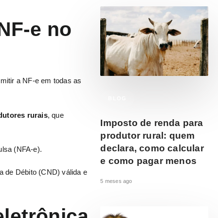
NF-e no
mitir a NF-e em todas as
BLOG
utores rurais
, que
Imposto de renda para
produtor rural: quem
declara, como calcular
ulsa (NFA-e).
e como pagar menos
a de Débito (CND) válida e
5 meses ago
eletrônica