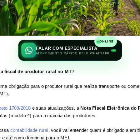
ONLINE
FALAR COM ESPECIALISTA
ATENDIMENTO RÁPIDO PELO WHATSAPP
a fiscal de produtor rural no MT
?
uma obrigação para o produtor rural que realiza transporte ou come
(MT).
reto 1709/2018
e suas atualizações, a
Nota Fiscal Eletrônica do 
notas (modelo 4) para a maioria dos produtores.
nossa
contabilidade rural
, você vai entender quem é obrigado a emiti
 e até como funciona para o MEI.