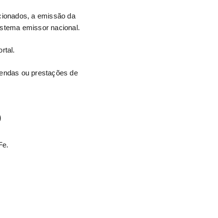
acionados, a emissão da
sistema emissor nacional.
rtal.
 vendas ou prestações de
o
Fe.