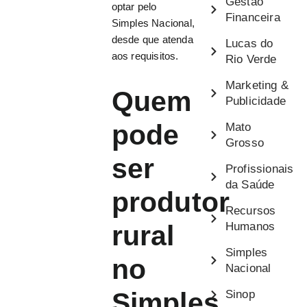
Gestão
optar pelo
Financeira
Simples Nacional,
desde que atenda
Lucas do
aos requisitos.
Rio Verde
Marketing &
Quem
Publicidade
pode
Mato
Grosso
ser
Profissionais
da Saúde
produtor
Recursos
Humanos
rural
Simples
no
Nacional
Simples
Sinop