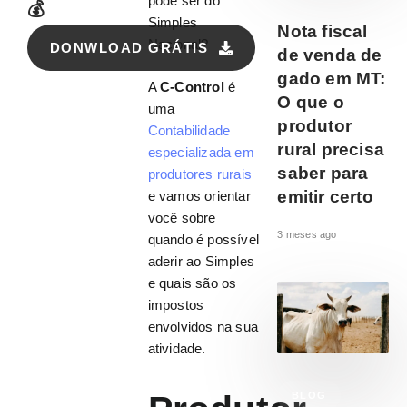
pode ser do
💰
Simples
Nota fiscal
Nacional?
DONWLOAD GRÁTIS
de venda de
gado em MT:
A
C-Control
é
O que o
uma
produtor
Contabilidade
rural precisa
especializada em
saber para
produtores rurais
emitir certo
e vamos orientar
você sobre
3 meses ago
quando é possível
aderir ao Simples
e quais são os
impostos
envolvidos na sua
atividade.
BLOG