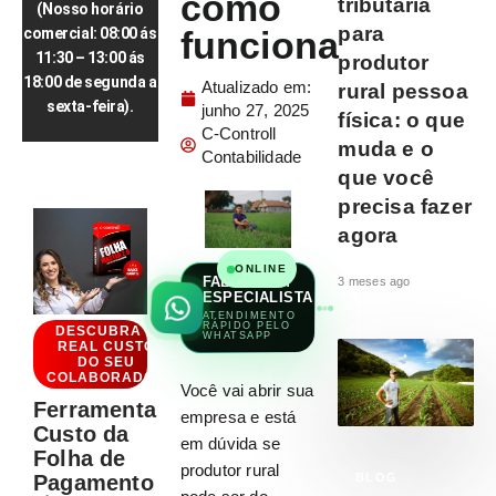
como
tributária
(Nosso horário
para
funciona
comercial: 08:00 ás
11:30 – 13:00 ás
produtor
18:00 de segunda a
Atualizado em:
rural pessoa
sexta-feira).
junho 27, 2025
física: o que
C-Controll
muda e o
Contabilidade
que você
precisa fazer
agora
ONLINE
FALAR COM
3 meses ago
ESPECIALISTA
ATENDIMENTO
RÁPIDO PELO
DESCUBRA O
WHATSAPP
REAL CUSTO
DO SEU
COLABORADOR
Você vai abrir sua
Ferramenta
empresa e está
Custo da
em dúvida se
Folha de
produtor rural
Pagamento
BLOG