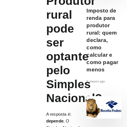
Produtor
Imposto de
rural
renda para
pode
produtor
rural: quem
ser
declara,
como
optante
calcular e
como pagar
pelo
menos
Simples
5 meses ago
Nacional?
A resposta é:
depende
. O