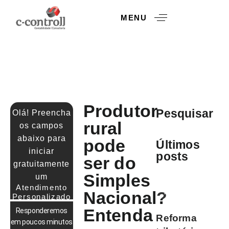
MENU
Produtor
Pesquisar
Olá! Preencha
rural
os campos
abaixo para
pode
Últimos
iniciar
posts
ser do
gratuitamente
CONTABILIDADE
Simples
um
PARA
PRODUTOR
Atendimento
Nacional?
RURAL
Personalizado
Entenda
Responderemos
Reforma
em poucos minutos